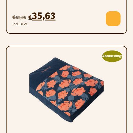
35,63
€
€
52,95
Incl. BTW
Aanbieding!