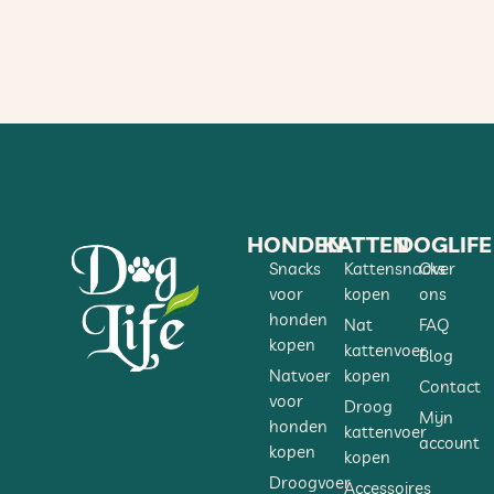
HONDEN
KATTEN
DOGLIFE
Snacks
Kattensnacks
Over
voor
kopen
ons
honden
Nat
FAQ
kopen
kattenvoer
Blog
Natvoer
kopen
Contact
voor
Droog
Mijn
honden
kattenvoer
account
kopen
kopen
Droogvoer
Accessoires