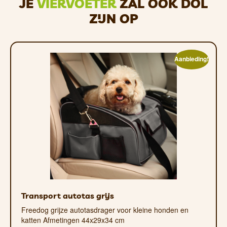
JE
VIERVOETER
ZAL OOK DOL
Zeer resistent
ZIJN OP
Aanbieding!
Transport autotas grijs
Freedog grijze autotasdrager voor kleine honden en
katten Afmetingen 44x29x34 cm