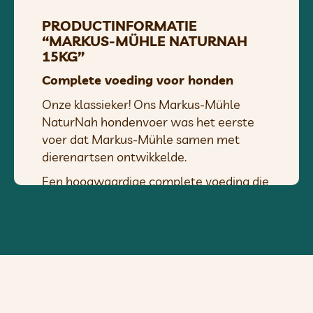
PRODUCTINFORMATIE
“MARKUS-MÜHLE NATURNAH
15KG”
Complete voeding voor honden
Onze klassieker! Ons Markus-Mühle
NaturNah hondenvoer was het eerste
voer dat Markus-Mühle samen met
dierenartsen ontwikkelde.
Een hoogwaardige complete voeding die
geschikt is voor alle honden!
Dankzij de natuurlijke samenstelling en
het
proces waarbij de
voedingsstoffen behouden blijven
, is
het speciaal afgestemd op de behoeften
van uw hond.