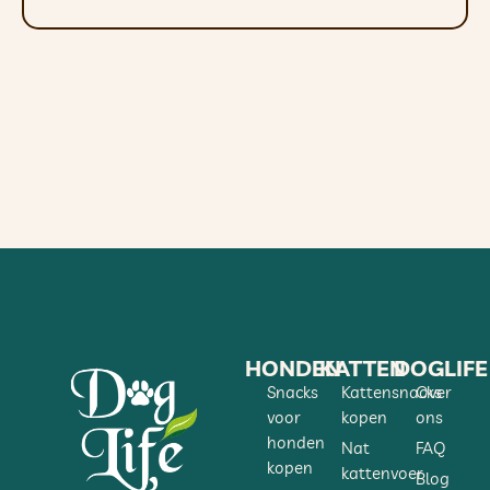
Tip : Gebruik onze
praktische
maatbeker
voor een optimale
voerdosering
. U kunt dit bij ons of bij uw
lokale dealer verkrijgen.
Bewaar op een koele, droge plaats en
doe het niet in luchtdichte containers.
HONDEN
KATTEN
DOGLIFE
Snacks
Kattensnacks
Over
voor
kopen
ons
honden
Nat
FAQ
kopen
kattenvoer
Blog