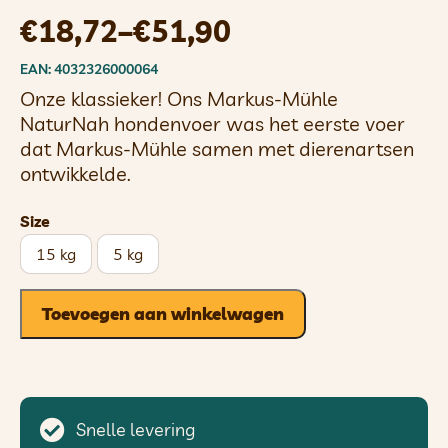
€
18,72
–
€
51,90
EAN: 4032326000064
Onze klassieker! Ons Markus-Mühle
NaturNah hondenvoer was het eerste voer
dat Markus-Mühle samen met dierenartsen
ontwikkelde.
Size
15 kg
5 kg
Toevoegen aan winkelwagen
Snelle levering