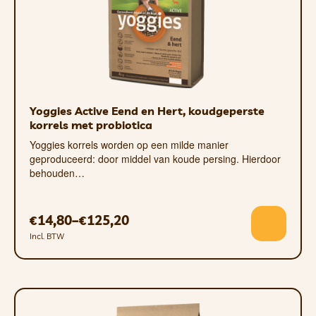
10 kg
15 kg
20 kg
25 kg
Yoggies Active Eend en Hert, koudgeperste
30 kg
korrels met probiotica
35 kg
Yoggies korrels worden op een milde manier
geproduceerd: door middel van koude persing. Hierdoor
40 kg
behouden…
45 kg
50 kg
14,80
–
125,20
€
€
Incl. BTW
60 kg
70 kg
80 kg