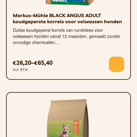
pantothenaat 7 mg, cholinechloride
1.050 mg
Markus-Mühle BLACK ANGUS ADULT
koudgeperste korrels voor volwassen honden
Sporenelementen:
Duitse koudgeperst korrels van rundvlees voor
Mangaan als mangaan(II)oxide 48 mg,
volwassen honden vanaf 12 maanden, gemaakt zonder
Koper als koper(II)oxide 10 mg, Zink als
onnodige chemicaliën…
zinkoxide 62,5 mg, Jodium als
calciumjodaat, watervrij
26,20
–
65,40
€
€
Energie-inhoud:
ca. 367 kcal per 100 g
Incl. BTW
DOSERING
Voor honden (dagelijks):
Gewicht van de hond
H
2 kg
5 kg
7 kg