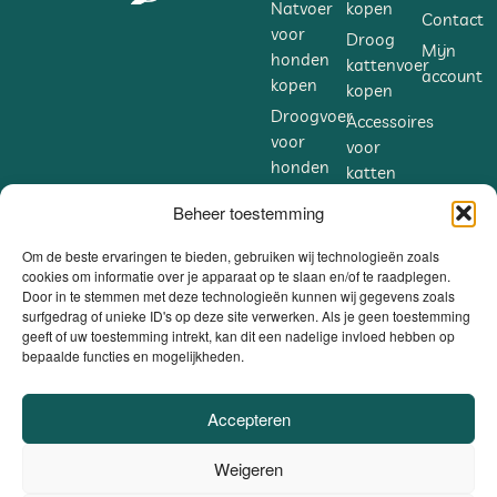
Natvoer
kopen
Contact
voor
Droog
Mijn
honden
kattenvoer
account
kopen
kopen
Droogvoer
Accessoires
voor
voor
honden
katten
kopen
kopen
Beheer toestemming
Accessoires
Supplementen
voor
voor
Om de beste ervaringen te bieden, gebruiken wij technologieën zoals
honden
cookies om informatie over je apparaat op te slaan en/of te raadplegen.
katten
Door in te stemmen met deze technologieën kunnen wij gegevens zoals
kopen
kopen
surfgedrag of unieke ID's op deze site verwerken. Als je geen toestemming
Supplementen
geeft of uw toestemming intrekt, kan dit een nadelige invloed hebben op
bepaalde functies en mogelijkheden.
voor
honden
kopen
Accepteren
VEILIG BETALEN
Weigeren
DANKZIJ