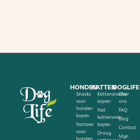
HONDEN
KATTEN
DOGLIFE
Snacks
Kattensnacks
Over
voor
kopen
ons
honden
Nat
FAQ
kopen
kattenvoer
Blog
Natvoer
kopen
Contact
voor
Droog
Mijn
honden