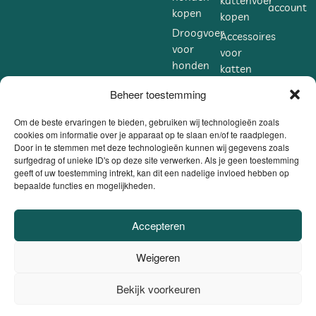
kattenvoer
account
kopen
kopen
Droogvoer
Accessoires
voor
voor
honden
katten
kopen
kopen
Beheer toestemming
Accessoires
Supplementen
voor
voor
Om de beste ervaringen te bieden, gebruiken wij technologieën zoals
honden
cookies om informatie over je apparaat op te slaan en/of te raadplegen.
katten
Door in te stemmen met deze technologieën kunnen wij gegevens zoals
kopen
kopen
surfgedrag of unieke ID's op deze site verwerken. Als je geen toestemming
Supplementen
geeft of uw toestemming intrekt, kan dit een nadelige invloed hebben op
bepaalde functies en mogelijkheden.
voor
honden
kopen
Accepteren
VEILIG BETALEN
Weigeren
DANKZIJ
BE0806.558.562 |
Privacybeleid / Algemene voorwaarden /
Bekijk voorkeuren
0
Cookiebeleid
|
Website door
Sinergio
el ons op