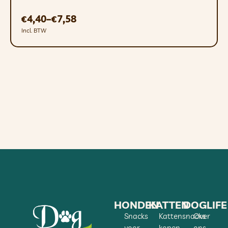
4,40
–
7,58
€
€
Incl. BTW
HONDEN
KATTEN
DOGLIFE
Snacks
Kattensnacks
Over
voor
kopen
ons