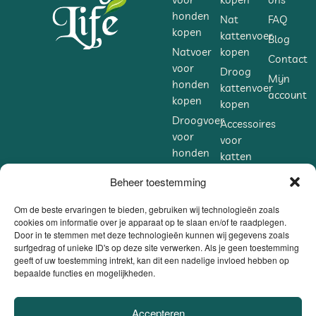
honden
Nat
FAQ
kopen
kattenvoer
Blog
Natvoer
kopen
Contact
voor
Droog
Mijn
honden
kattenvoer
account
kopen
kopen
Droogvoer
Accessoires
voor
voor
honden
katten
kopen
kopen
Beheer toestemming
Accessoires
Supplementen
voor
voor
Om de beste ervaringen te bieden, gebruiken wij technologieën zoals
honden
cookies om informatie over je apparaat op te slaan en/of te raadplegen.
katten
Door in te stemmen met deze technologieën kunnen wij gegevens zoals
kopen
kopen
surfgedrag of unieke ID's op deze site verwerken. Als je geen toestemming
Supplementen
geeft of uw toestemming intrekt, kan dit een nadelige invloed hebben op
voor
bepaalde functies en mogelijkheden.
honden
kopen
Accepteren