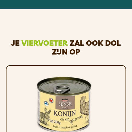
is het vetter. Het bevat een gunstige hoeveelheid
mineralen, vooral ijzer, fosfor, zink, natrium,
kalium en vitamine B.
FALCO SENSE DOG blikvoer is geschikt voor alle
leeftijden en alle rassen.
JE
VIERVOETER
ZAL OOK DOL
Al onze producten zijn natuurlijk en bevatten geen
ZIJN OP
kleurstoffen, smaakstoffen,
conserveringsmiddelen, chemicaliën, granen, rijst
of soja. De recepten zijn samengesteld door
dierenarts en oprichter MVDr. Jiří Sokol.
FALCO blikvoer heeft een houdbaarheid van 3 jaar. Je
kunt het ongeveer 7 dagen in de koelkast bewaren, of
zo lang als je wilt.
Ingrediënten
: 50% eend, 50% kip. Het product kan
botten bevatten.
Analytische bestanddelen
: ruw eiwit 15%, ruw vet