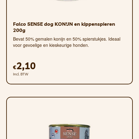
11%, ruwe celstof 0,5%, ruwe as 3%, vocht 70,5%,
hoog natuurlijk gehalte aan vitamines (A, E, D) en
aminozuren (lysine, methionine, cystine)
Falco SENSE dog KONIJN en kippenspieren
200g
Bevat 50% gemalen konijn en 50% spierstukjes. Ideaal
voor gevoelige en kieskeurige honden.
2,10
€
Incl. BTW