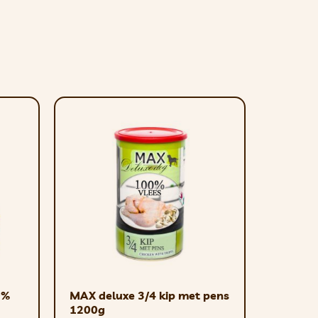
ever eerst thuis), als tussendoortje of
 VAN DIT VOEDSEL:
ts de overgang naar klassieke voeding
visie op de gezondheid en het welzijn
dig en evenwichtig dieet, met de
ng gehouden met de fysieke behoeften
ie en het bevorderen van het
. Voor kleine rassen en puppy’s kunt u
0%
MAX deluxe 3/4 kip met pens
1200g