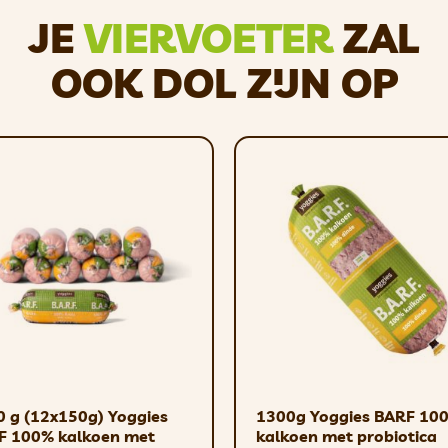
JE
VIERVOETER
ZAL
ARF – geschikt als alternatief voor op reis (probeer het li
r ongeluk vergeet het eten te ontdooien.
OOK DOL ZIJN OP
MOET RAADPLEGEN OVER HET INTRODUCEREN
 na beëindiging van het strenge dieet, zodra de dierenar
oedingsbenadering die de nadruk legt op een holistische 
rokken van Yoggies zijn. Dit concept omvat een hoogwaar
ënten. Bij holistische voeding wordt niet alleen rekeni
e en sociale aspecten. Daarbij ligt de nadruk op prevent
ing en levensstijl.
rootte en zijn geschikt voor middelgrote en grote rassen
 g (12x150g) Yoggies
1300g Yoggies BARF 10
F 100% kalkoen met
kalkoen met probiotica