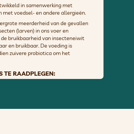
ontwikkeld in samenwerking met
 met voedsel- en andere allergieën.
 overgrote meerderheid van de gevallen
ecten (larven) in ons voer en
n de bruikbaarheid van insecteneiwit
ar en bruikbaar. De voeding is
ien zuivere probiotica om het
S TE RAADPLEGEN:
tigere problemen (bloed en/of slijm
en dierenarts te raadplegen
. Voedsel
dan voedsel uit te sluiten.
en; wij adviseren om gedurende 8
et probleem verdwijnt, moet de
or honden die geen ervaring hebben met