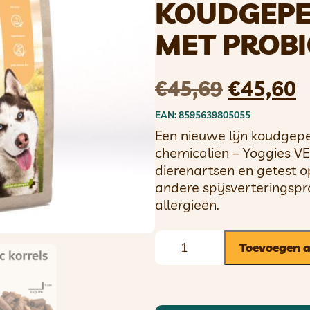
KOUDGEPE
MET PROBI
€
45,69
€
45,60
EAN: 8595639805055
Een nieuwe lijn koudgepe
chemicaliën – Yoggies V
dierenartsen en getest 
andere spijsverteringsp
allergieën.
Toevoegen 