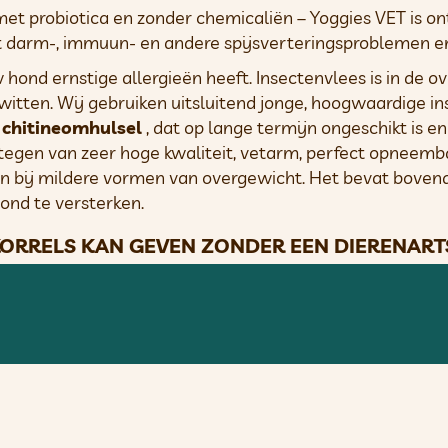
met probiotica en zonder chemicaliën – Yoggies VET is 
 darm-, immuun- en andere spijsverteringsproblemen en
w hond ernstige allergieën heeft. Insectenvlees is in de
witten. Wij gebruiken uitsluitend jonge, hoogwaardige ins
 chitineomhulsel
, dat op lange termijn ongeschikt is e
tegen van zeer hoge kwaliteit, vetarm, perfect opneemba
n bij mildere vormen van overgewicht. Het bevat bovend
ond te versterken.
RRELS KAN GEVEN ZONDER EEN DIERENART
orzaakt door een allergie voor voedingseiwitten.
Bij erns
uid, afscheiding van de huid, etc.) adviseren wij u e
blemen ontstaan, is het noodzakelijk om andere oorzaken 
er problematische eiwitten in de voeding zijn aangetroff
 niets anders meer te geven, zelfs geen snoepjes. Als h
nten van de voorgaande voeding. (Dit voer is ideaal vo
)