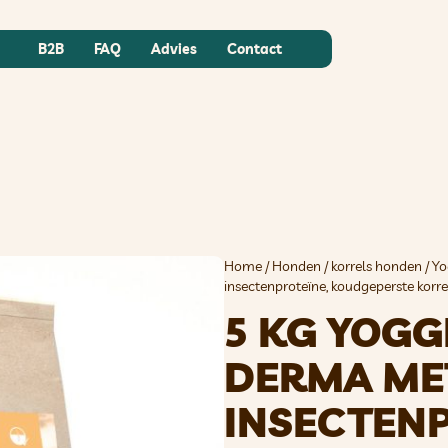
B2B
FAQ
Advies
Contact
Home
/
Honden
/
korrels honden
/
Yo
insectenproteïne, koudgeperste korre
5 KG YOGG
DERMA ME
INSECTENP