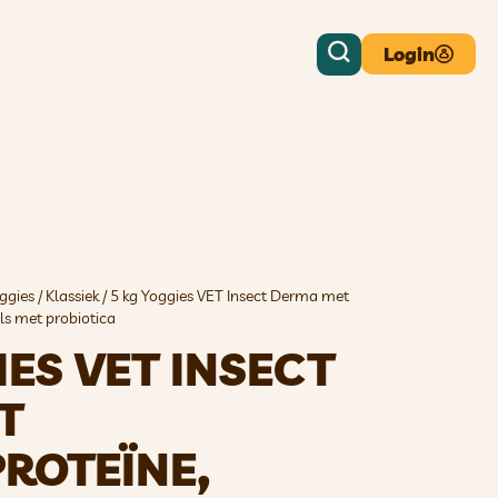
Login
ggies
/
Klassiek
/ 5 kg Yoggies VET Insect Derma met
ls met probiotica
IES VET INSECT
T
ROTEÏNE,