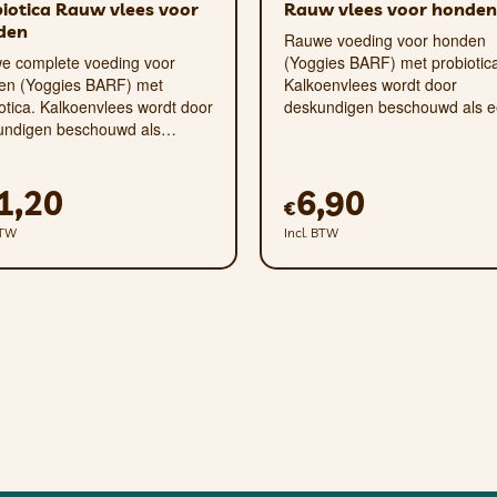
iotica Rauw vlees voor
Rauw vlees voor honden
den
Rauwe voeding voor honden
e complete voeding voor
(Yoggies BARF) met probiotic
en (Yoggies BARF) met
Kalkoenvlees wordt door
otica. Kalkoenvlees wordt door
deskundigen beschouwd als 
undigen beschouwd als…
1,20
6,90
€
BTW
Incl. BTW
rococcus faecium 1%.
: ruw eiwit 21,00%, ruw vet 9,90%, ruwe celstof 3,00%, r
et voer, percentage as geeft de hoeveelheid aan die over