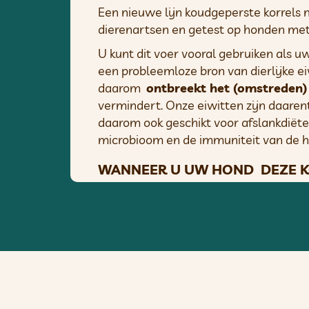
Een nieuwe lijn koudgeperste korrels 
dierenartsen en getest op honden met
U kunt dit voer vooral gebruiken als u
een probleemloze bron van dierlijke ei
daarom
ontbreekt het (omstreden)
vermindert. Onze eiwitten zijn daaren
daarom ook geschikt voor afslankdiëte
microbioom en de immuniteit van de h
WANNEER U UW HOND DEZE KO
– Bij diarree en/of jeukende huid vero
bij de ontlasting, korstjes op de h
kan geen kwaad, maar als er acute pro
– Tijdens een eliminatiedieet, omdat 
weken deze voeding te introduceren en
oorzaak worden gezocht in de ingredië
aardappelen, erwten en insecteneiwit