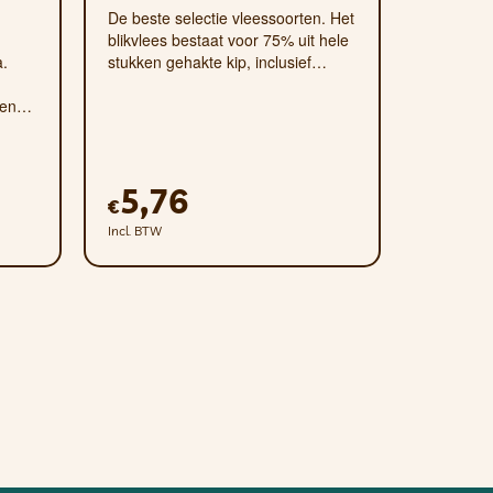
De beste selectie vleessoorten. Het
blikvlees bestaat voor 75% uit hele
a.
stukken gehakte kip, inclusief…
een…
5,76
€
Incl. BTW
uwe as* 7,00%, calcium 1,30%, fosfor
blijft na volledige verbranding van