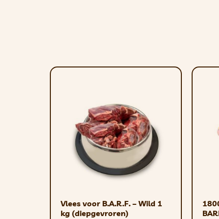
– Voor honden die allergisch zijn voor B
als snel beschikbare maaltijd als u pe
WANNEER U EEN DIERENARTS 
– Na een nier-/lever-/pancreasziekte –
toestaat.
HOLISTISCHE VOEDING
Holistische hondenvoeding
is een v
van een hond. Dat is precies wat de b
nadruk op natuurlijke en verse ingredi
van de hond, maar ook met zijn mental
algemene welzijn door middel van voed
Normale korrels hebben een gangbare g
kiezen voor minikorrels . ​​​​​​​​
Vlees voor B.A.R.F. – Wild 1
1800
SAMENSTELLING
kg (diepgevroren)
BAR