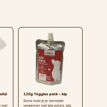
35%, vocht 37,66%.
 het seizoen en de leverancier van de
oottes en rassen. Kan in elke
ondenvoer.
wild
120g Yoggies paté – kip
Soms moet je je viervoeter
s met
verwennen met iets extra's, iets