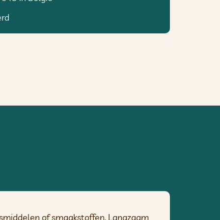
erd
gsmiddelen of smaakstoffen. Langzaam