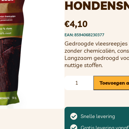
HONDENS
€
4,10
EAN: 8594068230377
Gedroogde vleesreepjes
zonder chemicaliën, con
Langzaam gedroogd voo
nuttige stoffen.
Toevoegen 
Snelle levering
Gratis levering vanaf