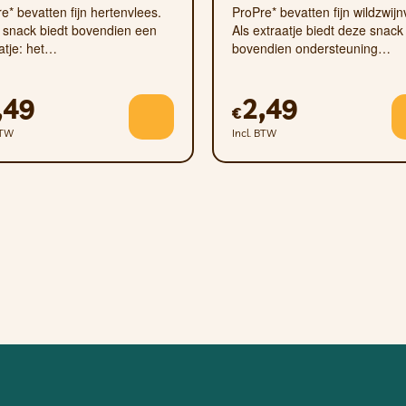
e* bevatten fijn hertenvlees.
ProPre* bevatten fijn wildzwijn
 snack biedt bovendien een
Als extraatje biedt deze snack
eer zo snel mogelijk na opening.
atje: het…
bovendien ondersteuning…
Eventuele kleine witte vlekjes zijn geen defect van het p
,49
2,49
€
en zuurstofabsorber die niet bedoeld is voor consumpt
BTW
Incl. BTW
s die u geeft, van de dagelijkse hoeveelheid voedsel af