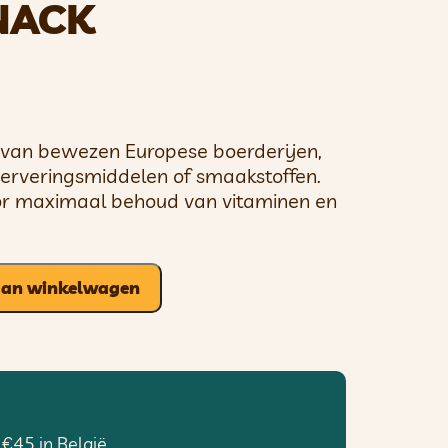
NACK
 van bewezen Europese boerderijen,
serveringsmiddelen of smaakstoffen.
r maximaal behoud van vitaminen en
aan winkelwagen
 €45 in België