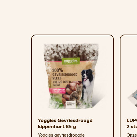
SAMENSTELLING
Ingrediënten:
rundvlees 99,7%, zeezo
Analytische componenten*:
ruw eiw
Gemetaboliseerde energie
: 3.177 kc
*Analytische componenten, uiterlijk en
gebruikte grondstoffen.
DOSERING
Serveren:
Yoggies snacks zijn een aan
hoeveelheid gegeven worden, maar is
Yoggies Gevriesdroogd
LUP
kippenhart 85 g
2 st
Yoggies gevriesdroogde
Onze