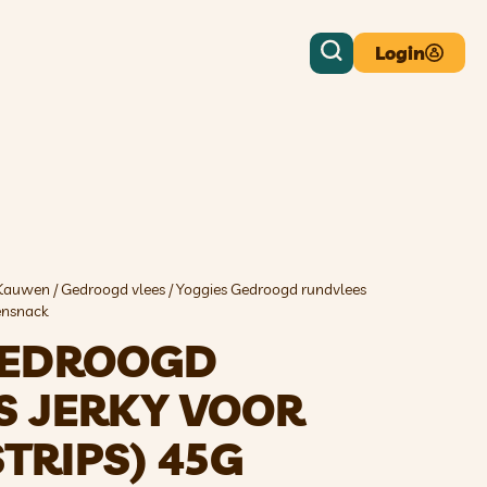
Login
Kauwen
/
Gedroogd vlees
/ Yoggies Gedroogd rundvlees
ensnack
GEDROOGD
S JERKY VOOR
TRIPS) 45G