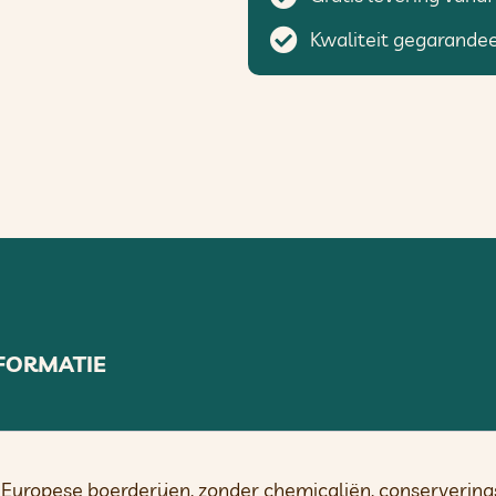
Kwaliteit gegarande
FORMATIE
Europese boerderijen, zonder chemicaliën, conserverin