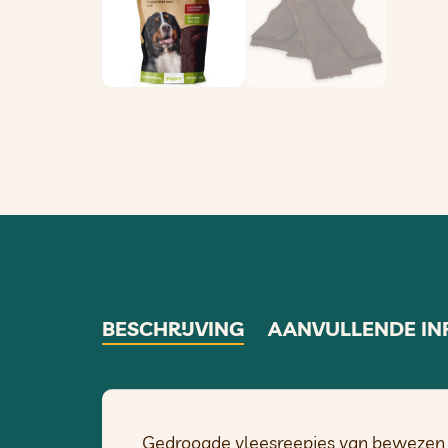
BESCHRIJVING
AANVULLENDE IN
Gedroogde vleesreepjes van bewezen 