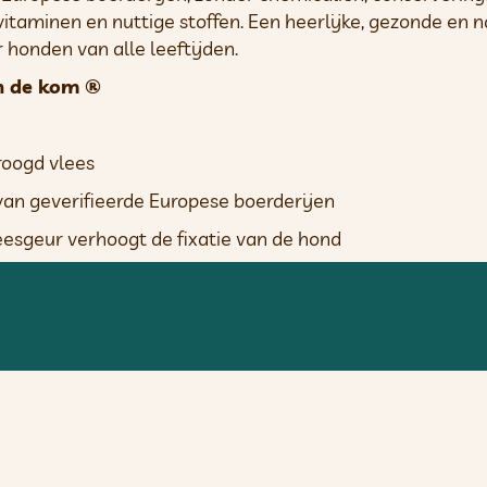
aminen en nuttige stoffen. Een heerlijke, gezonde en nat
r honden van alle leeftijden.
in de kom ®
roogd vlees
van geverifieerde Europese boerderijen
vleesgeur verhoogt de fixatie van de hond
delen, chemicaliën en smaakstoffen