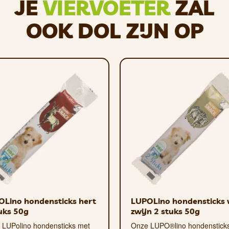
JE
VIERVOETER
ZAL
OOK DOL ZIJN OP
ut 0,3%.
it 55,8%, ruw vet 10,5%, ruwe celstof 0,14%, ruwe as 4,
al/kg.
 consistentie kunnen enigszins variëren, afhankelijk van
vullend dieetvoeding voor honden van alle leeftijden, gr
 geen vervanging voor een uitgebalanceerd, compleet h
OLino hondensticks hert
LUPOLino hondensticks 
uks 50g
zwijn 2 stuks 50g
 LUPolino hondensticks met
Onze LUPO®lino hondenstick