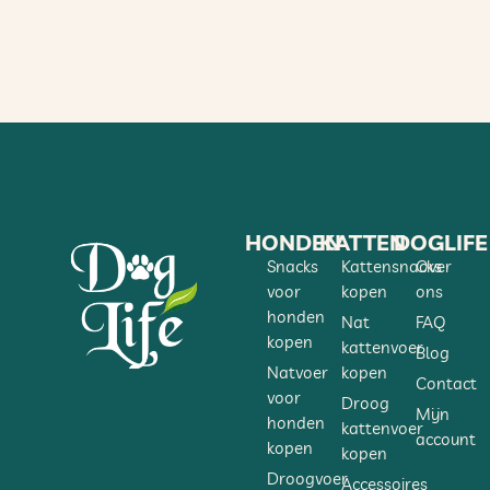
HONDEN
KATTEN
DOGLIFE
Snacks
Kattensnacks
Over
voor
kopen
ons
honden
Nat
FAQ
kopen
kattenvoer
Blog
Natvoer
kopen
Contact
voor
Droog
Mijn
honden
kattenvoer
account
kopen
kopen
Droogvoer
Accessoires