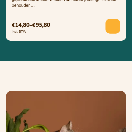
behouden…
14,80
–
95,80
€
€
Incl. BTW