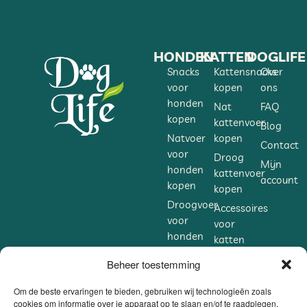
HONDEN
KATTEN
DOGLIFE
Snacks
Kattensnacks
Over
voor
kopen
ons
honden
Nat
FAQ
kopen
kattenvoer
Blog
Natvoer
kopen
Contact
voor
Droog
Mijn
honden
kattenvoer
account
kopen
kopen
Droogvoer
Accessoires
voor
voor
honden
katten
kopen
kopen
Beheer toestemming
Accessoires
Supplementen
voor
voor
Om de beste ervaringen te bieden, gebruiken wij technologieën zoals
honden
cookies om informatie over je apparaat op te slaan en/of te raadplegen.
katten