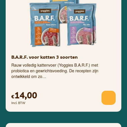
B.A.R.F. voor katten 3 soorten
Rauw volledig kattenvoer (Yoggies B.A.R.F.) met
probiotica en gewrichtsvoeding. De recepten zijn
ontwikkeld om zo…
14,00
€
Incl. BTW