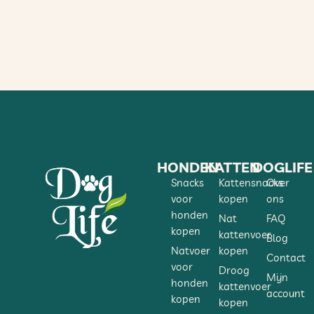
HONDEN
KATTEN
DOGLIFE
Snacks
Kattensnacks
Over
voor
kopen
ons
honden
Nat
FAQ
kopen
kattenvoer
Blog
Natvoer
kopen
Contact
voor
Droog
Mijn
honden
kattenvoer
account
kopen
kopen