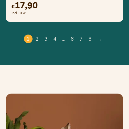
17,90
€
Incl. BTW
1
2
3
4
…
6
7
8
→