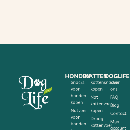
HONDEN
KATTEN
DOGLIFE
Snacks
Kattensnacks
Over
voor
kopen
ons
honden
Nat
FAQ
kopen
kattenvoer
Blog
Natvoer
kopen
Contact
voor
Droog
Mijn
honden
kattenvoer
account