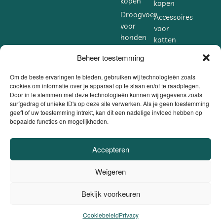
kopen
kopen
Droogvoer
Accessoires
voor
voor
honden
katten
kopen
kopen
Beheer toestemming
Accessoires
Supplementen
voor
voor
Om de beste ervaringen te bieden, gebruiken wij technologieën zoals
honden
cookies om informatie over je apparaat op te slaan en/of te raadplegen.
katten
Door in te stemmen met deze technologieën kunnen wij gegevens zoals
kopen
kopen
surfgedrag of unieke ID's op deze site verwerken. Als je geen toestemming
Supplementen
geeft of uw toestemming intrekt, kan dit een nadelige invloed hebben op
bepaalde functies en mogelijkheden.
voor
honden
kopen
Accepteren
VEILIG BETALEN
Weigeren
DANKZIJ
BE0806.558.562 |
Privacybeleid / Algemene voorwaarden /
Bekijk voorkeuren
0
Cookiebeleid
|
Website door
Sinergio
el ons op
Cookiebeleid
Privacy