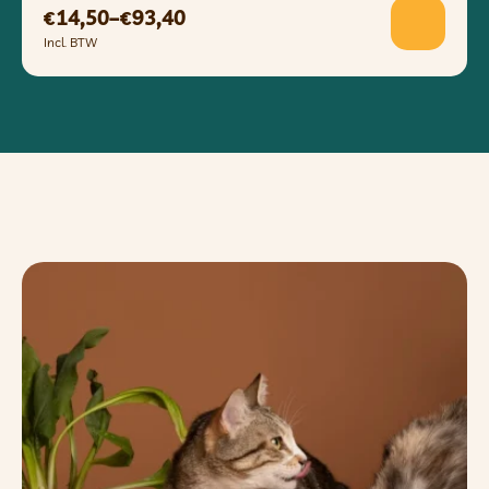
14,50
–
93,40
€
€
Incl. BTW