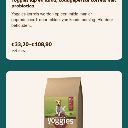
Yoggies Kip en Rund, koudgeperste korrels met
probiotica
Yoggies korrels worden op een milde manier
geproduceerd: door middel van koude persing. Hierdoor
behouden…
33,20
–
108,90
€
€
Incl. BTW