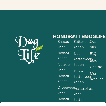
HONDEN
KATTEN
DOGLIFE
Snacks
Kattensnacks
Over
voor
kopen
ons
honden
Nat
FAQ
kopen
kattenvoer
Blog
Natvoer
kopen
Contact
voor
Droog
Mijn
honden
kattenvoer
account
kopen
kopen
Droogvoer
Accessoires
voor
voor
honden
katten
kopen
kopen