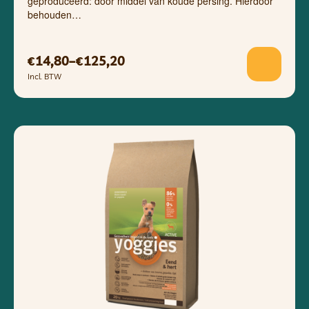
geproduceerd: door middel van koude persing. Hierdoor
behouden…
14,80
–
125,20
€
€
Incl. BTW