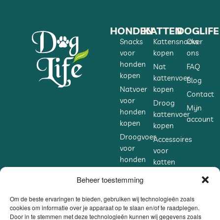
HONDEN
KATTEN
DOGLIFE
Snacks
Kattensnacks
Over
voor
kopen
ons
honden
Nat
FAQ
kopen
kattenvoer
Blog
Natvoer
kopen
Contact
voor
Droog
Mijn
honden
kattenvoer
account
kopen
kopen
Droogvoer
Accessoires
voor
voor
honden
katten
kopen
kopen
Beheer toestemming
Accessoires
Supplementen
voor
voor
Om de beste ervaringen te bieden, gebruiken wij technologieën zoals
honden
cookies om informatie over je apparaat op te slaan en/of te raadplegen.
katten
Door in te stemmen met deze technologieën kunnen wij gegevens zoals
kopen