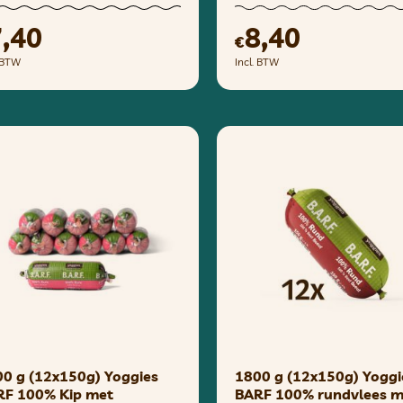
7,40
8,40
€
. BTW
Incl. BTW
0 g (12x150g) Yoggies
1800 g (12x150g) Yoggi
RF 100% Kip met
BARF 100% rundvlees m