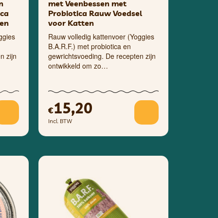
n
met Veenbessen met
ica
Probiotica Rauw Voedsel
ten
voor Katten
ggies
Rauw volledig kattenvoer (Yoggies
B.A.R.F.) met probiotica en
n zijn
gewrichtsvoeding. De recepten zijn
ontwikkeld om zo…
15,20
€
Incl. BTW