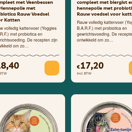
mpleet met Veenbessen
compleet met biergist e
Hennepolie met
hennepolie met probiot
biotica Rauw Voedsel
Rauw voedsel voor kat
r Katten
Rauw volledig kattenvoer (Yo
w volledig kattenvoer (Yoggies
B.A.R.F.) met probiotica en
R.F.) met probiotica en
gewrichtsvoeding. De recepte
ichtsvoeding. De recepten zijn
ontwikkeld om zo…
wikkeld om zo…
18,40
17,20
€
. BTW
Incl. BTW