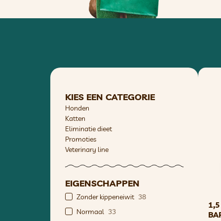
KIES EEN CATEGORIE
Honden
Katten
Eliminatie dieet
Promoties
Veterinary line
EIGENSCHAPPEN
Zonder kippeneiwit
38
1,5
Normaal
33
BA