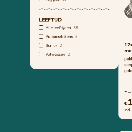
LEEFTIJD
Alle leeftijden
58
Puppies/kittens
5
12x
Senior
2
met
Volwassen
2
pak
sapp
gele
€
Incl