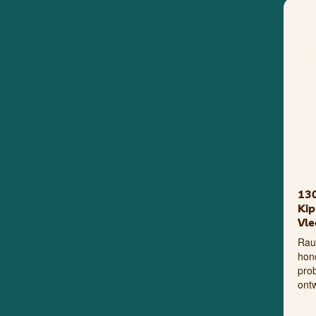
13
Kip
Vle
Rau
hon
prob
ont