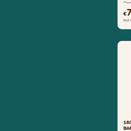
€
Incl
180
BA