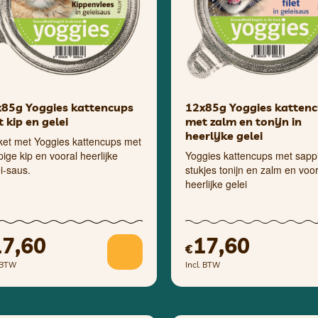
85g Yoggies kattencups
12x85g Yoggies katten
 kip en gelei
met zalm en tonijn in
heerlijke gelei
ket met Yoggies kattencups met
ige kip en vooral heerlijke
Yoggies kattencups met sapp
i-saus.
stukjes tonijn en zalm en voor
heerlijke gelei
17,60
17,60
€
. BTW
Incl. BTW