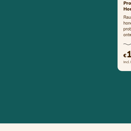
Pro
Ho
Rau
hon
prob
ont
€
Incl