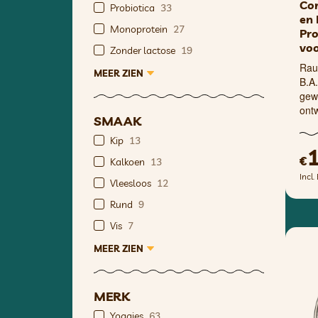
Co
Probiotica
33
en 
Monoprotein
27
Pro
voo
Zonder lactose
19
Rau
MEER ZIEN
B.A.
gewr
ont
SMAAK
Kip
13
€
Kalkoen
13
Incl
Vleesloos
12
Rund
9
Vis
7
MEER ZIEN
MERK
Yoggies
63