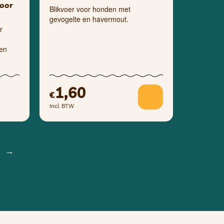
voor
Blikvoer voor honden met
gevogelte en havermout.
r
een
1,60
€
Incl. BTW
→