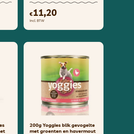
11,20
€
Incl. BTW
es
200g Yoggies blik gevogelte
et
met groenten en havermout