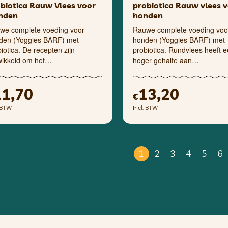
biotica Rauw Vlees voor
probiotica Rauw vlees 
nden
honden
we complete voeding voor
Rauwe complete voeding voo
den (Yoggies BARF) met
honden (Yoggies BARF) met
iotica. De recepten zijn
probiotica. Rundvlees heeft 
wikkeld om het…
hoger gehalte aan…
11,70
13,20
€
. BTW
Incl. BTW
1
2
3
4
5
6