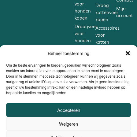
voor
Droog
Mijn
honden
kattenvoer
account
kopen
kopen
Droogvoer
Accessoires
voor
voor
honden
katten
kopen
kopen
Beheer toestemming
Accessoires
Supplementen
voor
voor
Om de beste ervaringen te bieden, gebruiken wij technologieën zoals
honden
cookies om informatie over je apparaat op te slaan en/of te raadplegen.
katten
Door in te stemmen met deze technologieën kunnen wij gegevens zoals
kopen
kopen
surfgedrag of unieke ID's op deze site verwerken. Als je geen toestemming
Supplementen
geeft of uw toestemming intrekt, kan dit een nadelige invloed hebben op
bepaalde functies en mogelijkheden.
voor
honden
kopen
Accepteren
VEILIG BETALEN
Weigeren
DANKZIJ
BE0806.558.562 |
Privacybeleid / Algemene voorwaarden /
0