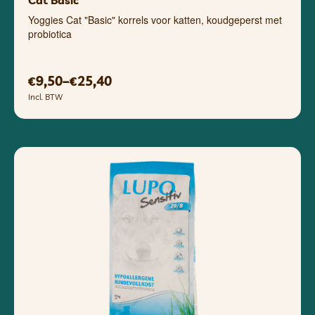
Cat Basic
Yoggies Cat "Basic" korrels voor katten, koudgeperst met
probiotica
9,50
–
25,40
€
€
Incl. BTW