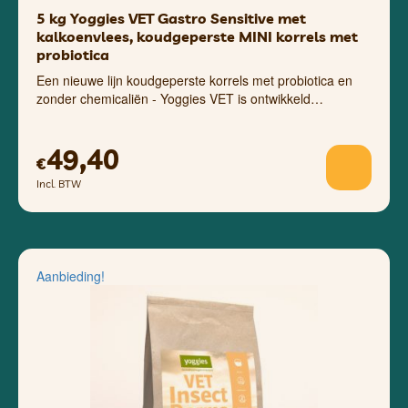
5 kg Yoggies VET Gastro Sensitive met
kalkoenvlees, koudgeperste MINI korrels met
probiotica
Een nieuwe lijn koudgeperste korrels met probiotica en
zonder chemicaliën - Yoggies VET is ontwikkeld…
49,40
€
Incl. BTW
Aanbieding!