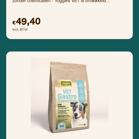
zonder chemicaliën - Yoggies VET is ontwikkeld…
49,40
€
Incl. BTW